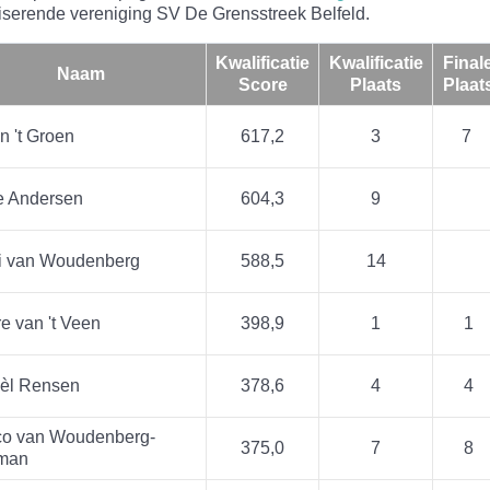
niserende vereniging SV De Grensstreek Belfeld.
Kwalificatie
Kwalificatie
Final
Naam
Score
Plaats
Plaat
in 't Groen
617,2
3
7
e Andersen
604,3
9
i van Woudenberg
588,5
14
re van 't Veen
398,9
1
1
èl Rensen
378,6
4
4
co van Woudenberg-
375,0
7
8
man