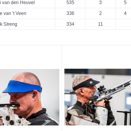
i van den Heuvel
535
3
5
e van 't Veen
336
2
4
k Streng
334
11