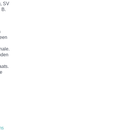
g, SV
 B.
n
 een
nale.
uden
aats.
1e
ms