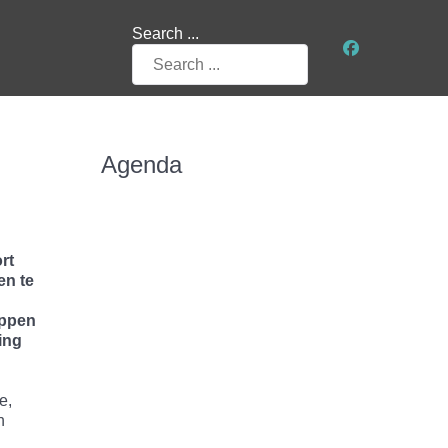
Search ...
Agenda
rt
en te
appen
ing
e,
n