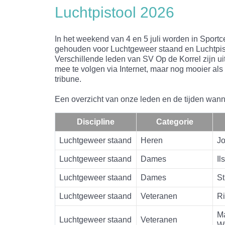
Luchtpistool 2026
In het weekend van 4 en 5 juli worden in Spo
gehouden voor Luchtgeweer staand en Luchtpist
Verschillende leden van SV Op de Korrel zijn u
mee te volgen via Internet, maar nog mooier a
tribune.
Een overzicht van onze leden en de tijden wanne
Discipline
Categorie
Luchtgeweer staand
Heren
J
Luchtgeweer staand
Dames
Il
Luchtgeweer staand
Dames
St
Luchtgeweer staand
Veteranen
R
M
Luchtgeweer staand
Veteranen
W