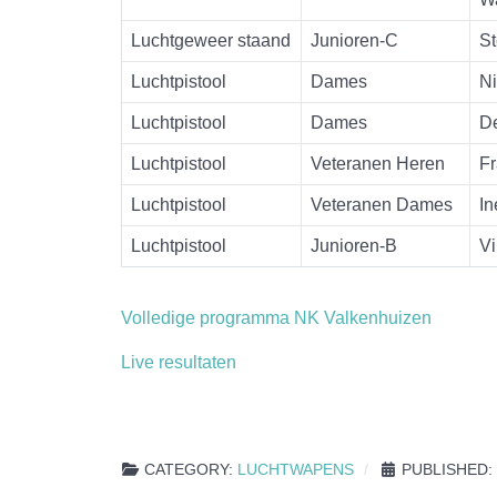
Luchtgeweer staand
Junioren-C
St
Luchtpistool
Dames
Ni
Luchtpistool
Dames
D
Luchtpistool
Veteranen Heren
Fr
Luchtpistool
Veteranen Dames
In
Luchtpistool
Junioren-B
Vi
Volledige programma NK Valkenhuizen
Live resultaten
CATEGORY:
LUCHTWAPENS
PUBLISHED: 