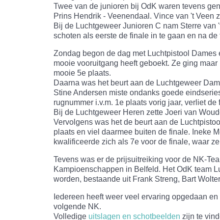
Twee van de junioren bij OdK waren tevens gen
Prins Hendrik - Veenendaal. Vince van 't Veen z
Bij de Luchtgeweer Junioren C nam Sterre van 't
schoten als eerste de finale in te gaan en na d
Zondag begon de dag met Luchtpistool Dames en
mooie vooruitgang heeft geboekt. Ze ging maar li
mooie 5e plaats.
Daarna was het beurt aan de Luchtgeweer Dames, 
Stine Andersen miste ondanks goede eindseries 
rugnummer i.v.m. 1e plaats vorig jaar, verliet de 
Bij de Luchtgeweer Heren zette Joeri van Woud
Vervolgens was het de beurt aan de Luchtpisto
plaats en viel daarmee buiten de finale. Ineke 
kwalificeerde zich als 7e voor de finale, waar z
Tevens was er de prijsuitreiking voor de NK-Tea
Kampioenschappen in Belfeld. Het OdK team Lu
worden, bestaande uit Frank Streng, Bart Wolter
Iedereen heeft weer veel ervaring opgedaan en 
volgende NK.
Volledige
uitslagen en schotbeelden
zijn te vi