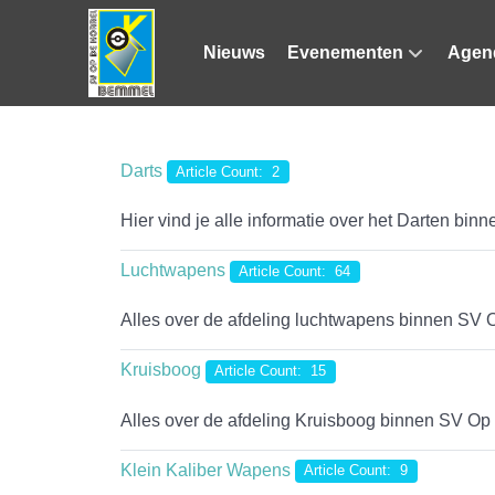
Nieuws
Evenementen
Agen
Darts
Article Count: 2
Hier vind je alle informatie over het Darten bin
Luchtwapens
Article Count: 64
Alles over de afdeling luchtwapens binnen SV 
Kruisboog
Article Count: 15
Alles over de afdeling Kruisboog binnen SV Op 
Klein Kaliber Wapens
Article Count: 9