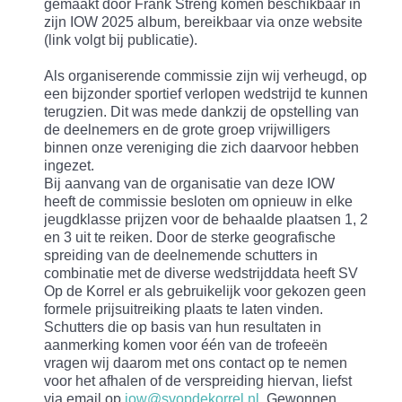
gemaakt door Frank Streng komen beschikbaar in
zijn IOW 2025 album, bereikbaar via onze website
(link volgt bij publicatie).
Als organiserende commissie zijn wij verheugd, op
een bijzonder sportief verlopen wedstrijd te kunnen
terugzien. Dit was mede dankzij de opstelling van
de deelnemers en de grote groep vrijwilligers
binnen onze vereniging die zich daarvoor hebben
ingezet.
Bij aanvang van de organisatie van deze IOW
heeft de commissie besloten om opnieuw in elke
jeugdklasse prijzen voor de behaalde plaatsen 1, 2
en 3 uit te reiken. Door de sterke geografische
spreiding van de deelnemende schutters in
combinatie met de diverse wedstrijddata heeft SV
Op de Korrel er als gebruikelijk voor gekozen geen
formele prijsuitreiking plaats te laten vinden.
Schutters die op basis van hun resultaten in
aanmerking komen voor één van de trofeeën
vragen wij daarom met ons contact op te nemen
voor het afhalen of de verspreiding hiervan, liefst
via email op
iow@svopdekorrel.nl
. Gewonnen