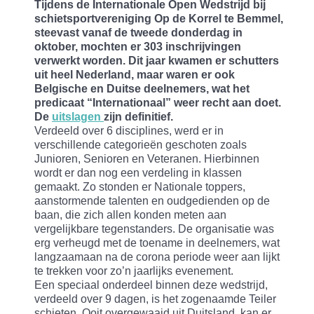
Tijdens de Internationale Open Wedstrijd bij
schietsportvereniging Op de Korrel te Bemmel,
steevast vanaf de tweede donderdag in
oktober, mochten er 303 inschrijvingen
verwerkt worden. Dit jaar kwamen er schutters
uit heel Nederland, maar waren er ook
Belgische en Duitse deelnemers, wat het
predicaat “Internationaal” weer recht aan doet.
De
uitslagen
zijn definitief.
Verdeeld over 6 disciplines, werd er in
verschillende categorieën geschoten zoals
Junioren, Senioren en Veteranen. Hierbinnen
wordt er dan nog een verdeling in klassen
gemaakt. Zo stonden er Nationale toppers,
aanstormende talenten en oudgedienden op de
baan, die zich allen konden meten aan
vergelijkbare tegenstanders. De organisatie was
erg verheugd met de toename in deelnemers, wat
langzaamaan na de corona periode weer aan lijkt
te trekken voor zo’n jaarlijks evenement.
Een speciaal onderdeel binnen deze wedstrijd,
verdeeld over 9 dagen, is het zogenaamde Teiler
schieten. Ooit overgewaaid uit Duitsland, kan er