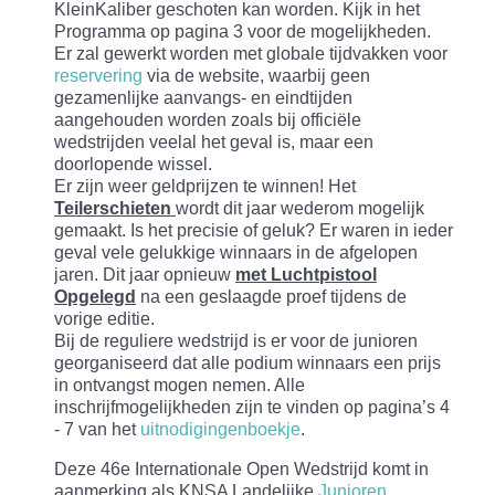
KleinKaliber geschoten kan worden. Kijk in het
Programma op pagina 3 voor de mogelijkheden.
Er zal gewerkt worden met globale tijdvakken voor
reservering
via de website, waarbij geen
gezamenlijke aanvangs- en eindtijden
aangehouden worden zoals bij officiële
wedstrijden veelal het geval is, maar een
doorlopende wissel.
Er zijn weer geldprijzen te winnen! Het
Teilerschieten
wordt dit jaar wederom mogelijk
gemaakt. Is het precisie of geluk? Er waren in ieder
geval vele gelukkige winnaars in de afgelopen
jaren. Dit jaar opnieuw
met Luchtpistool
Opgelegd
na een geslaagde proef tijdens de
vorige editie.
Bij de reguliere wedstrijd is er voor de junioren
georganiseerd dat alle podium winnaars een prijs
in ontvangst mogen nemen. Alle
inschrijfmogelijkheden zijn te vinden op pagina’s 4
- 7 van het
uitnodigingenboekje
.
Deze 46e Internationale Open Wedstrijd komt in
aanmerking als KNSA Landelijke
Junioren