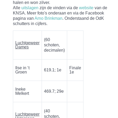
halen en won zilver.
Alle
uitslagen
zijn de vinden via de
website
van de
KNSA. Meer foto's onderaan en via de Facebook
pagina van
Arno Brinkman
. Onderstaand de OdK
schutters in cijfers.
(60
Luchtgeweer
schoten,
Dames
decimalen)
Ilse in ‘t
Finale
619.1; 1e
Groen
1e
Ineke
469.7; 29e
Melkert
(40
Luchtgeweer
schoten,