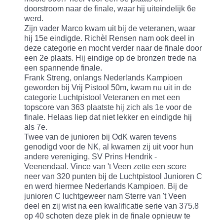
doorstroom naar de finale, waar hij uiteindelijk 6e
werd.
Zijn vader Marco kwam uit bij de veteranen, waar
hij 15e eindigde. Richèl Rensen nam ook deel in
deze categorie en mocht verder naar de finale door
een 2e plaats. Hij eindige op de bronzen trede na
een spannende finale.
Frank Streng, onlangs Nederlands Kampioen
geworden bij Vrij Pistool 50m, kwam nu uit in de
categorie Luchtpistool Veteranen en met een
topscore van 363 plaatste hij zich als 1e voor de
finale. Helaas liep dat niet lekker en eindigde hij
als 7e.
Twee van de junioren bij OdK waren tevens
genodigd voor de NK, al kwamen zij uit voor hun
andere vereniging, SV Prins Hendrik -
Veenendaal. Vince van 't Veen zette een score
neer van 320 punten bij de Luchtpistool Junioren C
en werd hiermee Nederlands Kampioen. Bij de
junioren C luchtgeweer nam Sterre van 't Veen
deel en zij wist na een kwalificatie serie van 375.8
op 40 schoten deze plek in de finale opnieuw te