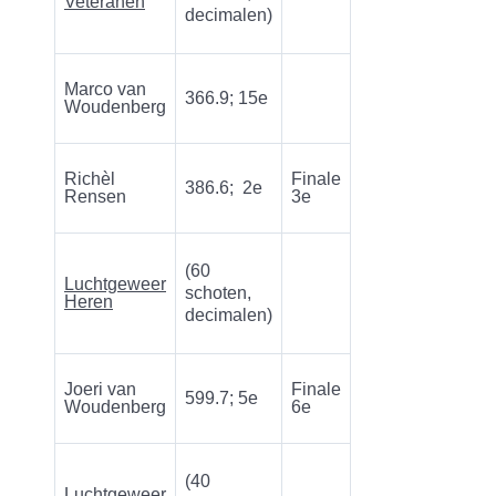
Veteranen
decimalen)
Marco van
366.9; 15e
Woudenberg
Richèl
Finale
386.6; 2e
Rensen
3e
(60
Luchtgeweer
schoten,
Heren
decimalen)
Joeri van
Finale
599.7; 5e
Woudenberg
6e
(40
Luchtgeweer