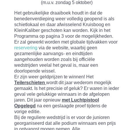
(m.u.v. zondag 5 oktober)
Het gebruikelijke draaiboek houdt in dat de
benedenverdieping weer volledig geopend is als
schietlokaal en daar afwisselend Kruisboog en
KleinKaliber geschoten kan worden. Kijk in het
Programma op pagina 3 voor de mogelijkheden.
Er zal gewerkt worden met globale tijdvakken voor
reservering
via de website, waarbij geen
gezamenlijke aanvangs- en eindtijden
aangehouden worden zoals bij officiële
wedstrijden veelal het geval is, maar een
doorlopende wissel.
Er zijn weer geldprijzen te winnen! Het
Teilerschieten
wordt dit jaar wederom mogelijk
gemaakt. Is het precisie of geluk? Er waren in ieder
geval vele gelukkige winnaars in de afgelopen
jaren. Dit jaar opnieuw
met Luchtpistool
Opgelegd
na een geslaagde proef tijdens de
vorige editie.
Bij de reguliere wedstrijd is er voor de junioren
georganiseerd dat alle podium winnaars een prijs
in ontvangst mogen nemen. Alle