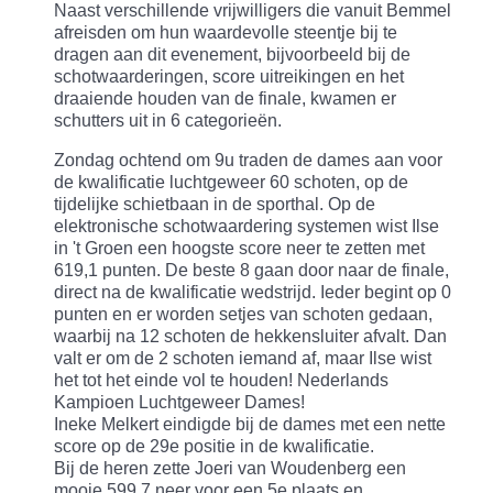
Naast verschillende vrijwilligers die vanuit Bemmel
afreisden om hun waardevolle steentje bij te
dragen aan dit evenement, bijvoorbeeld bij de
schotwaarderingen, score uitreikingen en het
draaiende houden van de finale, kwamen er
schutters uit in 6 categorieën.
Zondag ochtend om 9u traden de dames aan voor
de kwalificatie luchtgeweer 60 schoten, op de
tijdelijke schietbaan in de sporthal. Op de
elektronische schotwaardering systemen wist Ilse
in 't Groen een hoogste score neer te zetten met
619,1 punten. De beste 8 gaan door naar de finale,
direct na de kwalificatie wedstrijd. Ieder begint op 0
punten en er worden setjes van schoten gedaan,
waarbij na 12 schoten de hekkensluiter afvalt. Dan
valt er om de 2 schoten iemand af, maar Ilse wist
het tot het einde vol te houden! Nederlands
Kampioen Luchtgeweer Dames!
Ineke Melkert eindigde bij de dames met een nette
score op de 29e positie in de kwalificatie.
Bij de heren zette Joeri van Woudenberg een
mooie 599.7 neer voor een 5e plaats en