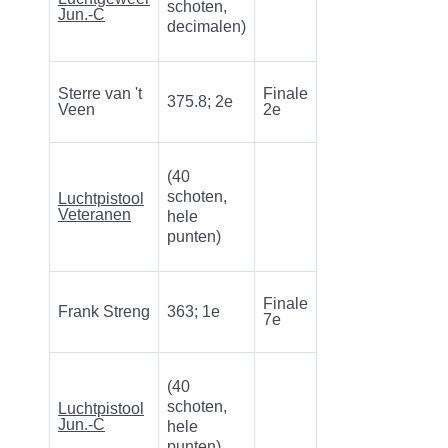
schoten,
Jun.-C
decimalen)
Sterre van 't
Finale
375.8; 2e
Veen
2e
(40
schoten,
Luchtpistool
Veteranen
hele
punten)
Finale
Frank Streng
363; 1e
7e
(40
schoten,
Luchtpistool
Jun.-C
hele
punten)