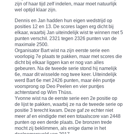
zijn of haar tijd zelf indelen, maar moet natuurlijk
wel optijd klaar zijn.
Dennis en Jan hadden hun eigen wedstrijd op
posities 12 en 13. De scores lagen erg dicht bij
elkaar, waarbij Jan uiteindelijk wist te winnen met 5
punten verschil. 2321 tegen 2326 punten van de
maximale 2500.
Organisator Bart wist na zijn eerste serie een
voorlopig 7e plaats te pakken, maar met scores die
dicht bij elkaar liggen kan er nog van alles
gebeuren. Na de tweede serie stond hij namelijk
6e, maar dit wisselde nog twee keer. Uiteindelijk
werd Bart 6e met 2426 punten, maar één puntje
voorsprong op Deo Peelen en vier puntjes
achterstand op Wim Thüss.
Yvonne wist na de eerste serie een 2e positie op
de lijst te pakken, waarbij ze na de tweede serie op
positie 3 terecht kwam. Deze gaf ze echter niet
meer af en eindigde met een totaalscore van 2448
punten op een derde plaats. De bronzen trede
mocht zij beklimmen, als enige dame in het