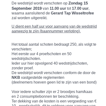
Zondag 15
De wedstrijd wordt verschoten op
September 2019
van
11.00 uur
tot
17.00 uur
,
waarna aansluitend de
Gerard Tap Wisseltrofee
zal worden uitgereikt.
U dient een half uur voor aanvang van de wedstrijd
aanwezig te zijn (baannummer verloting).
Het totaal aantal schoten bedraagt 250, als volgt te
verschieten;
Het eerste uur 4 proefschoten en 50
wedstrijdschoten.
Ieder uur hier opvolgend 40 wedstrijdschoten,
zonder proef.
De wedstrijd wordt verschoten conform de door de
NKB
vastgestelde reglementen
(deelnemers hoeven geen lid te zijn van een bond)
Voor iedere schutter zijn er 2 broodjes ham/kaas
en 2 consumptiebonnen ter beschikking.
Ter dekking van de kosten is een vergoeding van €
10,- noodzakelijk, dit te voldoen voor aanvang van