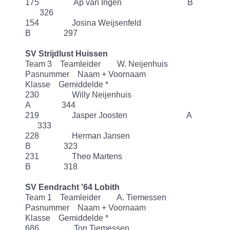
175 Ap van Ingen B
326
154 Josina Weijsenfeld
B 297
SV Strijdlust Huissen
Team 3 Teamleider W. Neijenhuis
Pasnummer Naam + Voornaam
Klasse Gemiddelde *
230 Willy Neijenhuis
A 344
219 Jasper Joosten A
333
228 Herman Jansen
B 323
231 Theo Martens
B 318
SV Eendracht '64 Lobith
Team 1 Teamleider A. Tiemessen
Pasnummer Naam + Voornaam
Klasse Gemiddelde *
686 Ton Tiemessen