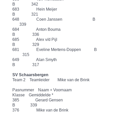
B 342
683 Hein Meijer
B 321
648 Coen Janssen B
339
684 Anton Bouma
B 336
685 Alex v/d Pijl
B 329
681 Eveline Mertens-Doppen B
315
649 Alan Smyth
B 317
SV Schaarsbergen
Team 2 Teamleider Mike van de Brink
Pasnummer Naam + Voornaam
Klasse Gemiddelde *
385 Gerard Gensen
B 339
376 Mike van de Brink