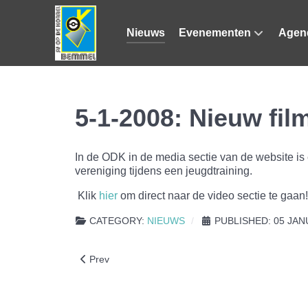
Nieuws
Evenementen
Agen
5-1-2008: Nieuw fi
In de ODK in de media sectie van de website i
vereniging tijdens een jeugdtraining.
Klik
hier
om direct naar de video sectie te gaan!
CATEGORY:
NIEUWS
PUBLISHED: 05 JAN
Previous article: 17-2-2008: Filmpje Intershoot 2008
Prev