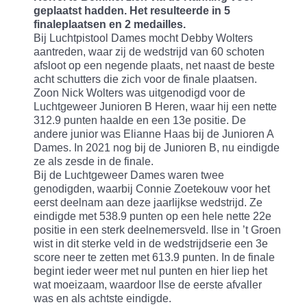
geplaatst hadden. Het resulteerde in 5
finaleplaatsen en 2 medailles.
Bij Luchtpistool Dames mocht Debby Wolters
aantreden, waar zij de wedstrijd van 60 schoten
afsloot op een negende plaats, net naast de beste
acht schutters die zich voor de finale plaatsen.
Zoon Nick Wolters was uitgenodigd voor de
Luchtgeweer Junioren B Heren, waar hij een nette
312.9 punten haalde en een 13e positie. De
andere junior was Elianne Haas bij de Junioren A
Dames. In 2021 nog bij de Junioren B, nu eindigde
ze als zesde in de finale.
Bij de Luchtgeweer Dames waren twee
genodigden, waarbij Connie Zoetekouw voor het
eerst deelnam aan deze jaarlijkse wedstrijd. Ze
eindigde met 538.9 punten op een hele nette 22e
positie in een sterk deelnemersveld. Ilse in ’t Groen
wist in dit sterke veld in de wedstrijdserie een 3e
score neer te zetten met 613.9 punten. In de finale
begint ieder weer met nul punten en hier liep het
wat moeizaam, waardoor Ilse de eerste afvaller
was en als achtste eindigde.