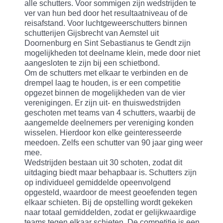
alle schutters. Voor sommigen zijn wedstrijden te
ver van hun bed door het resultaatniveau of de
reisafstand. Voor luchtgeweerschutters binnen
schutterijen Gijsbrecht van Aemstel uit
Doornenburg en Sint Sebastianus te Gendt zijn
mogelijkheden tot deelname klein, mede door niet
aangesloten
te zijn
bij een schietbond.
Om de
schutters
met elkaar te verbinden en de
drempel laag te houden, is er een competitie
opgezet binnen de mogelijkheden van de vier
verenigingen. Er zijn uit- en thuiswedstrijden
geschoten met teams van 4 schutters, waarbij de
aangemelde deelnemers per vereniging konden
wisselen. Hierdoor kon elke geinteresseerde
meedoen. Zelfs een schutter van 90 jaar ging weer
mee.
Wedstrijden
bestaa
n
uit 30 schoten, zodat dit
uitdaging biedt maar behapbaar is. Schutters zijn
op individueel gemiddelde opeenvolgend
opgesteld, waardoor de meest geoefenden tegen
elkaar schieten.
Bij de opstelling wordt gekeken
naar totaal gemiddelden, zo
dat er gelijkwaardige
teams tegen elkaar schieten. De competitie is een