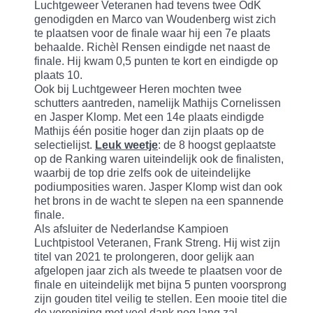
Luchtgeweer Veteranen had tevens twee OdK
genodigden en Marco van Woudenberg wist zich
te plaatsen voor de finale waar hij een 7e plaats
behaalde. Richèl Rensen eindigde net naast de
finale. Hij kwam 0,5 punten te kort en eindigde op
plaats 10.
Ook bij Luchtgeweer Heren mochten twee
schutters aantreden, namelijk Mathijs Cornelissen
en Jasper Klomp. Met een 14e plaats eindigde
Mathijs één positie hoger dan zijn plaats op de
selectielijst.
Leuk weetje
: de 8 hoogst geplaatste
op de Ranking waren uiteindelijk ook de finalisten,
waarbij de top drie zelfs ook de uiteindelijke
podiumposities waren. Jasper Klomp wist dan ook
het brons in de wacht te slepen na een spannende
finale.
Als afsluiter de Nederlandse Kampioen
Luchtpistool Veteranen, Frank Streng. Hij wist zijn
titel van 2021 te prolongeren, door gelijk aan
afgelopen jaar zich als tweede te plaatsen voor de
finale en uiteindelijk met bijna 5 punten voorsprong
zijn gouden titel veilig te stellen. Een mooie titel die
de vereniging met veel dank nog lang zal