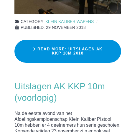
CATEGORY:
KLEIN KALIBER WAPENS
PUBLISHED: 29 NOVEMBER 2018
READ MORE: UITSLAGEN AK
KKP 10M 2018
Uitslagen AK KKP 10m
(voorlopig)
Na de eerste avond van het
Afdelingskampioenschap Klein Kaliber Pistool
10m hebben er 4 deelnemers hun serie geschoten.
Komende vrijdag 23 november zijn er ook wat