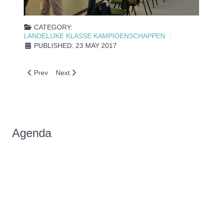
CATEGORY:
LANDELIJKE KLASSE KAMPIOENSCHAPPEN
PUBLISHED: 23 MAY 2017
Previous article: LKK sponsoren bedankt!
Next article: LKK Aanmeldingen; nog 1 week en 118 
Prev
Next
Agenda