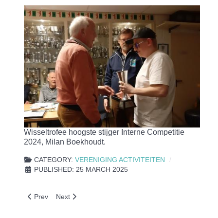
Wisseltrofee hoogste stijger Interne Competitie
2024, Milan Boekhoudt.
CATEGORY:
VERENIGING ACTIVITEITEN
PUBLISHED: 25 MARCH 2025
Previous article: Open dag schietsportvereniging
Next article: Herinnering Lid van Verdienste, Sjaak d
Prev
Next