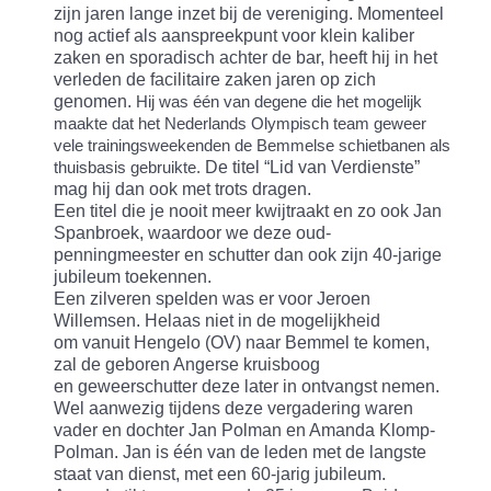
zijn jaren lange inzet bij de vereniging. Momenteel
nog actief als aanspreekpunt voor klein kaliber
zaken en sporadisch achter de bar, heeft hij in het
verleden de facilitaire zaken jaren op zich
genomen.
Hij was één van degene die het mogelijk
maakte dat het Nederlands Olympisch team geweer
vele trainingsweekenden de Bemmelse schietbanen als
De titel “Lid van Verdienste”
thuisbasis gebruikte.
mag hij dan ook met trots dragen.
Een titel die je nooit meer kwijtraakt en zo ook Jan
Spanbroek, waardoor we deze oud-
penningmeester en schutter dan ook zijn 40-jarige
jubileum toekennen.
Een zilveren spelden was er voor Jeroen
Willemsen. Helaas niet in de mogelijkheid
om vanuit Hengelo (OV) naar Bemmel te komen,
zal de geboren Angerse kruisboog
en geweerschutter deze later in ontvangst nemen.
Wel aanwezig tijdens deze vergadering waren
vader en dochter Jan Polman en Amanda Klomp-
Polman. Jan is één van de leden met de langste
staat van dienst, met een 60-jarig jubileum.